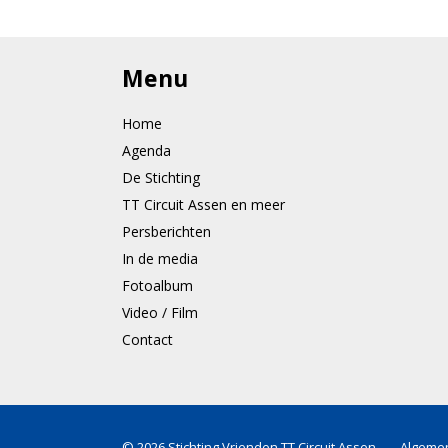
Menu
Home
Agenda
De Stichting
TT Circuit Assen en meer
Persberichten
In de media
Fotoalbum
Video / Film
Contact
© 2026
Stichting Vrienden TT Circuit Assen
-
Algeme