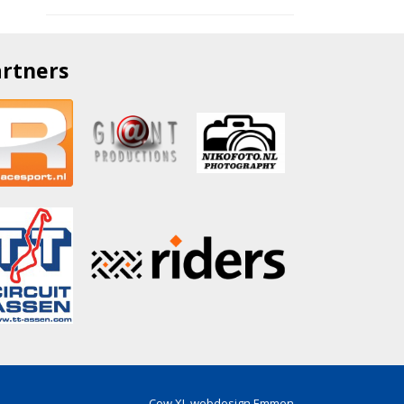
rtners
Cow XL webdesign Emmen