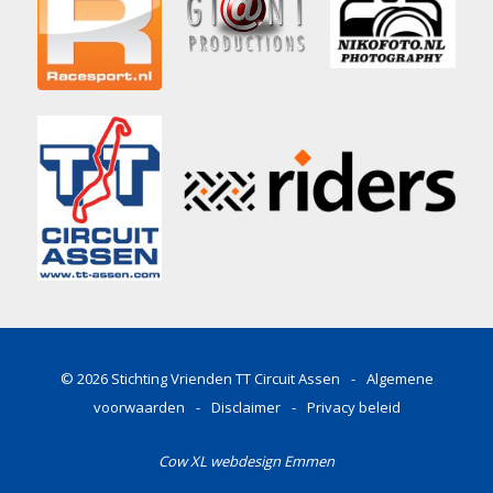
© 2026
Stichting Vrienden TT Circuit Assen
-
Algemene
voorwaarden
-
Disclaimer
-
Privacy beleid
Cow XL webdesign Emmen